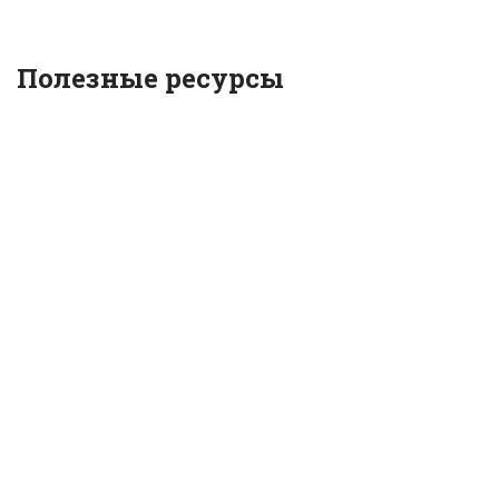
Полезные ресурсы
Официальный сайт Президента Республики
Казахстан
Разработка сайта